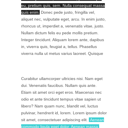
eu, pretium quis, sem. Nulla consequat massa
quis enim.
Donec pede justo, fringilla vel,
aliquet nec, vulputate eget, arcu. In enim justo,
rhoncus ut, imperdiet a, venenatis vitae, justo.
Nullam dictum felis eu pede mollis pretium.
Integer tincidunt. Aliquam lorem ante, dapibus
in, viverra quis, feugiat a, tellus. Phasellus
viverra nulla ut metus varius laoreet. Quisque
Curabitur ullamcorper ultricies nisi. Nam eget
dui. Venenatis faucibus. Nullam quis ante.
Etiam sit amet orci eget eros. Maecenas nec
odio et ante tincidunt tempus vitae sapien ut
libero? Nam quam nunc, blandit vel, luctus
pulvinar, hendrerit id, lorem. Lorem ipsum dolor
sit amet, consectetuer adipiscing elit.
Aenean
commodo ligula eget dolor. Aenean massa.