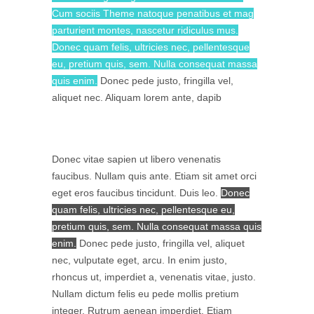
Cum sociis Theme natoque penatibus et mag
parturient montes, nascetur ridiculus mus.
Donec quam felis, ultricies nec, pellentesque
eu, pretium quis, sem. Nulla consequat massa
quis enim.
Donec pede justo, fringilla vel,
aliquet nec. Aliquam lorem ante, dapib
Donec vitae sapien ut libero venenatis
faucibus. Nullam quis ante. Etiam sit amet orci
eget eros faucibus tincidunt. Duis leo.
Donec
quam felis, ultricies nec, pellentesque eu,
pretium quis, sem. Nulla consequat massa quis
enim.
Donec pede justo, fringilla vel, aliquet
nec, vulputate eget, arcu. In enim justo,
rhoncus ut, imperdiet a, venenatis vitae, justo.
Nullam dictum felis eu pede mollis pretium
integer. Rutrum aenean imperdiet. Etiam